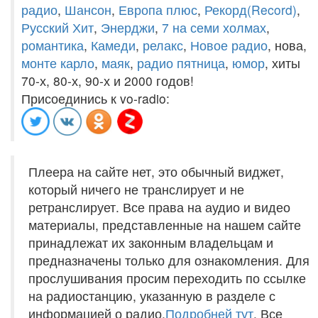
радио
,
Шансон
,
Европа плюс
,
Рекорд(Record)
,
Русский Хит
,
Энерджи
,
7 на семи холмах
,
романтика
,
Камеди
,
релакс
,
Новое радио
, нова,
монте карло
,
маяк
,
радио пятница
,
юмор
, хиты
70-х, 80-х, 90-х и 2000 годов!
Присоединись к vo-radio:
Плеера на сайте нет, это обычный виджет,
который ничего не транслирует и не
ретранслирует. Все права на аудио и видео
материалы, представленные на нашем сайте
принадлежат их законным владельцам и
предназначены только для ознакомления. Для
прослушивания просим переходить по ссылке
на радиостанцию, указанную в разделе с
информацией о радио.
Подробней тут
. Все