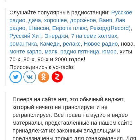
Слушайте популярные радиостанции:
Русское
радио
,
дача
,
хорошее
,
дорожное
,
Ваня
,
Лав
радио
,
Шансон
,
Европа плюс
,
Рекорд(Record)
,
Русский Хит
,
Энерджи
,
7 на семи холмах
,
романтика
,
Камеди
,
релакс
,
Новое радио
, нова,
монте карло
,
маяк
,
радио пятница
,
юмор
, хиты
70-х, 80-х, 90-х и 2000 годов!
Присоединись к vo-radio:
Плеера на сайте нет, это обычный виджет,
который ничего не транслирует и не
ретранслирует. Все права на аудио и видео
материалы, представленные на нашем сайте
принадлежат их законным владельцам и
предназначены только для ознакомления. Для