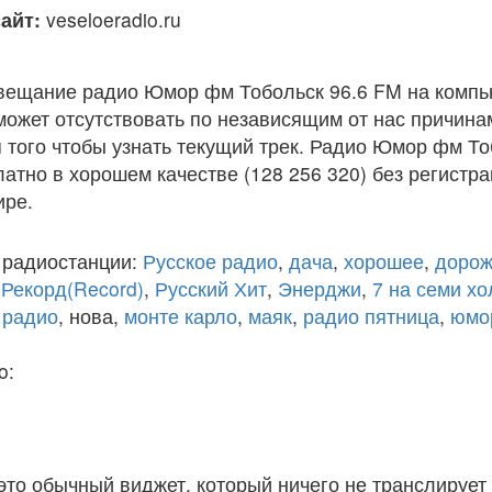
айт:
veseloeradio.ru
вещание радио Юмор фм Тобольск 96.6 FM на компь
ожет отсутствовать по независящим от нас причина
того чтобы узнать текущий трек. Радио Юмор фм То
атно в хорошем качестве (128 256 320) без регистра
ире.
 радиостанции:
Русское радио
,
дача
,
хорошее
,
дорож
,
Рекорд(Record)
,
Русский Хит
,
Энерджи
,
7 на семи х
 радио
, нова,
монте карло
,
маяк
,
радио пятница
,
юмо
o:
 это обычный виджет, который ничего не транслирует 