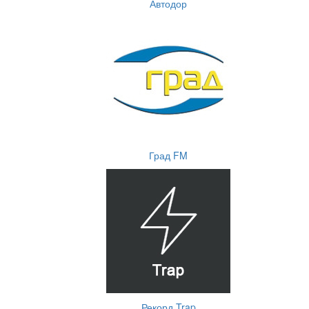
Автодор
Град FM
Рекорд Trap