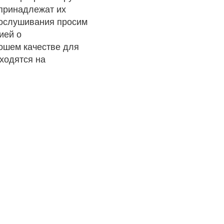
 принадлежат их
рослушивания просим
ией о
рошем качестве для
ходятся на