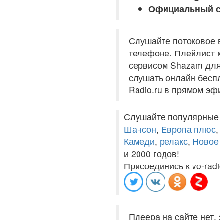
Официальный с
Слушайте потоковое 
телефоне. Плейлист м
сервисом Shazam для 
слушать онлайн беспл
Radio.ru в прямом эф
Слушайте популярные
Шансон
,
Европа плюс
Камеди
,
релакс
,
Новое
и 2000 годов!
Присоединись к vo-radi
Плеера на сайте нет,