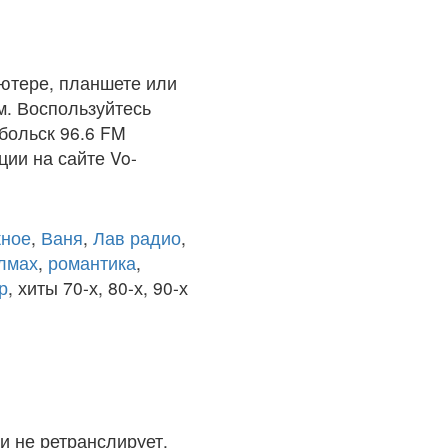
ютере, планшете или
м. Воспользуйтесь
больск 96.6 FM
ции на сайте Vo-
ное
,
Ваня
,
Лав радио
,
олмах
,
романтика
,
р
, хиты 70-х, 80-х, 90-х
и не ретранслирует.