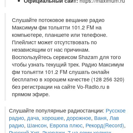
Официальный сайт:
https://maximum.ru
Слушайте потоковое вещание радио
Максимум фм тольятти 101.2 FM на
компьютере, планшете или телефоне.
Плейлист может отсутствовать по
независящим от нас причинам.
Воспользуйтесь сервисом Shazam для того
чтобы узнать текущий трек. Радио Максимум
фм тольятти 101.2 FM слушать онлайн
бесплатно в хорошем качестве (128 256 320)
без регистрации на сайте Vo-Radio.ru в
прямом эфире.
Слушайте популярные радиостанции:
Русское
радио
,
дача
,
хорошее
,
дорожное
,
Ваня
,
Лав
радио
,
Шансон
,
Европа плюс
,
Рекорд(Record)
,
Русский Хит
,
Энерджи
,
7 на семи холмах
,