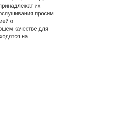
 принадлежат их
рослушивания просим
ией о
рошем качестве для
ходятся на