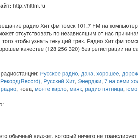
айт:
http://hitfm.ru
вещание радио Хит фм томск 101.7 FM на компьютер
ожет отсутствовать по независящим от нас причина
того чтобы узнать текущий трек. Радио Хит фм томс
рошем качестве (128 256 320) без регистрации на са
 радиостанции:
Русское радио
,
дача
,
хорошее
,
дорож
,
Рекорд(Record)
,
Русский Хит
,
Энерджи
,
7 на семи х
 радио
, нова,
монте карло
,
маяк
,
радио пятница
,
юмо
o:
 это обычный виджет, который ничего не транслирует 