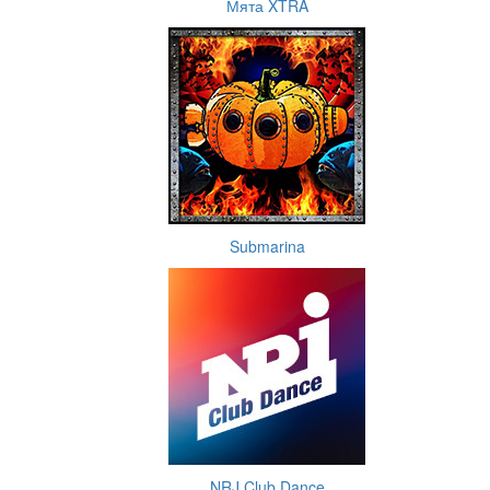
Мята XTRA
Submarina
NRJ Club Dance