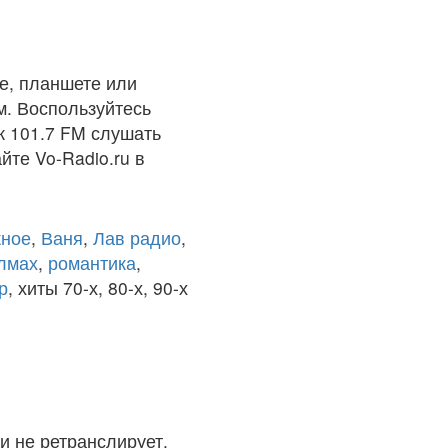
е, планшете или
м. Воспользуйтесь
к 101.7 FM слушать
йте Vo-Radio.ru в
ное
,
Ваня
,
Лав радио
,
олмах
,
романтика
,
р
, хиты 70-х, 80-х, 90-х
и не ретранслирует.