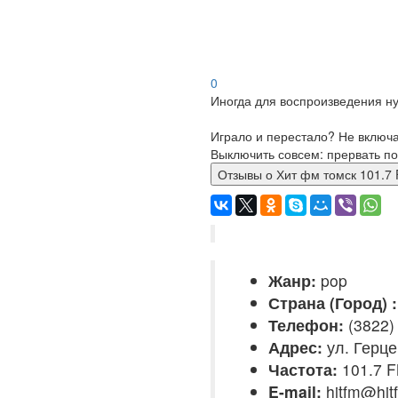
0
Иногда для воспроизведения ну
Играло и перестало? Не включ
Выключить совсем: прервать по
Отзывы о Хит фм томск 101.
Жанр:
pop
Страна (Город) :
Телефон:
(3822)
Адрес:
ул. Герцен
Частота:
101.7 
E-mail:
hitfm@hit