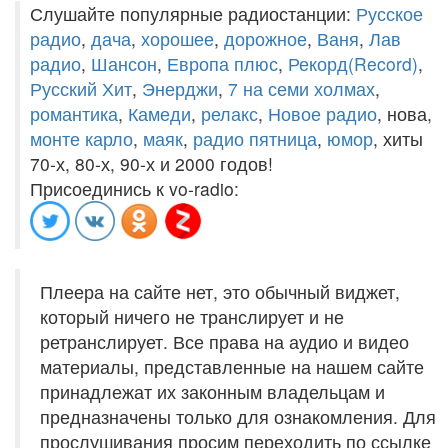
Слушайте популярные радиостанции:
Русское
радио
,
дача
,
хорошее
,
дорожное
,
Ваня
,
Лав
радио
,
Шансон
,
Европа плюс
,
Рекорд(Record)
,
Русский Хит
,
Энерджи
,
7 на семи холмах
,
романтика
,
Камеди
,
релакс
,
Новое радио
, нова,
монте карло
,
маяк
,
радио пятница
,
юмор
, хиты
70-х, 80-х, 90-х и 2000 годов!
Присоединись к vo-radio:
Плеера на сайте нет, это обычный виджет,
который ничего не транслирует и не
ретранслирует. Все права на аудио и видео
материалы, представленные на нашем сайте
принадлежат их законным владельцам и
предназначены только для ознакомления. Для
прослушивания просим переходить по ссылке