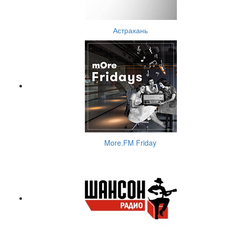
Астрахань
More.FM Friday