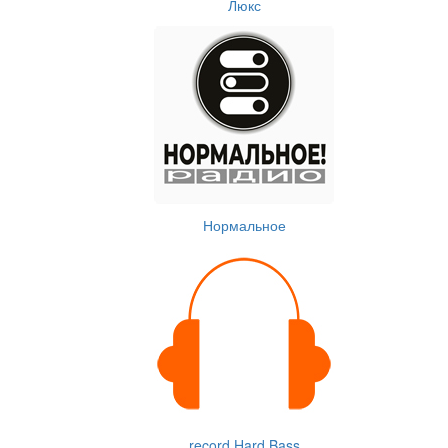
Люкс
Нормальное
record Hard Bass