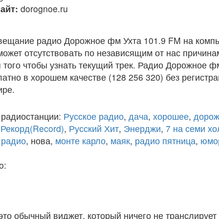
айт:
dorognoe.ru
вещание радио Дорожное фм Ухта 101.9 FM на комп
ожет отсутствовать по независящим от нас причина
того чтобы узнать текущий трек. Радио Дорожное ф
атно в хорошем качестве (128 256 320) без регистра
ире.
 радиостанции:
Русское радио
,
дача
,
хорошее
,
дорож
,
Рекорд(Record)
,
Русский Хит
,
Энерджи
,
7 на семи х
 радио
, нова,
монте карло
,
маяк
,
радио пятница
,
юмо
o:
 это обычный виджет, который ничего не транслирует 