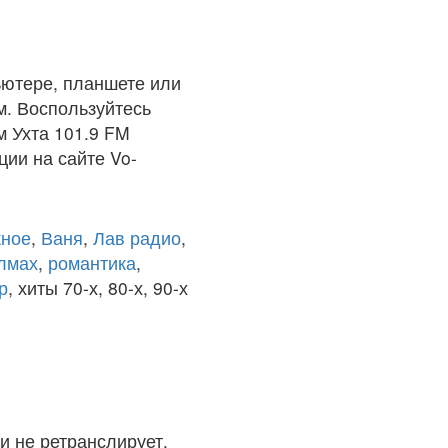
ьютере, планшете или
м. Воспользуйтесь
м Ухта 101.9 FM
ции на сайте Vo-
ное
,
Ваня
,
Лав радио
,
олмах
,
романтика
,
р
, хиты 70-х, 80-х, 90-х
и не ретранслирует.