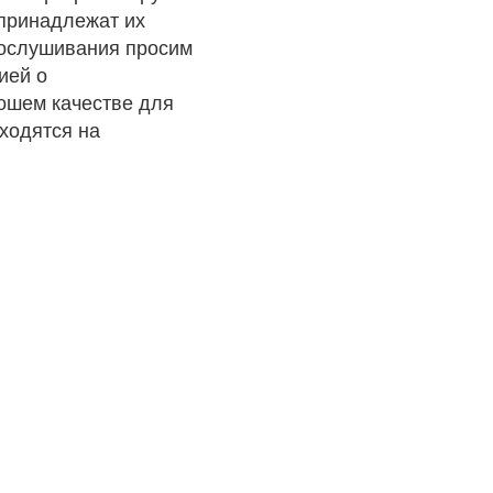
 принадлежат их
рослушивания просим
ией о
рошем качестве для
ходятся на