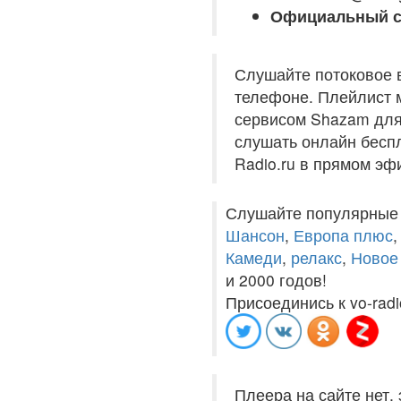
Официальный с
Слушайте потоковое 
телефоне. Плейлист м
сервисом Shazam для 
слушать онлайн беспл
Radio.ru в прямом эф
Слушайте популярные
Шансон
,
Европа плюс
Камеди
,
релакс
,
Новое
и 2000 годов!
Присоединись к vo-radi
Плеера на сайте нет,