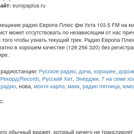
айт:
europaplus.ru
вещание радио Европа Плюс фм Ухта 103.5 FM на к
ст может отсутствовать по независящим от нас при
того чтобы узнать текущий трек. Радио Европа Плю
атно в хорошем качестве (128 256 320) без регистра
ире.
 радиостанции:
Русское радио
,
дача
,
хорошее
,
дорож
,
Рекорд(Record)
,
Русский Хит
,
Энерджи
,
7 на семи х
 радио
, нова,
монте карло
,
маяк
,
радио пятница
,
юмо
o:
 это обычный виджет, который ничего не транслирует 