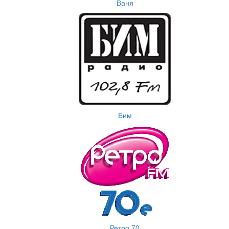
Ваня
Бим
Ретро 70