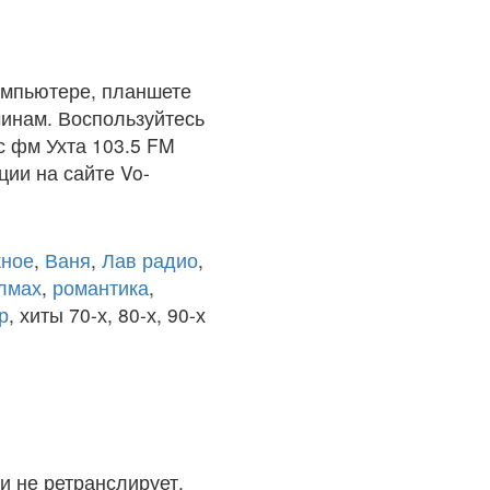
омпьютере, планшете
чинам. Воспользуйтесь
с фм Ухта 103.5 FM
ции на сайте Vo-
ное
,
Ваня
,
Лав радио
,
олмах
,
романтика
,
р
, хиты 70-х, 80-х, 90-х
и не ретранслирует.