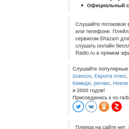
Официальный с
Слушайте потоковое 
или телефоне. Плейли
сервисом Shazam для 
слушать онлайн беспл
Radio.ru в прямом эф
Слушайте популярные
Шансон
,
Европа плюс
Камеди
,
релакс
,
Новое
и 2000 годов!
Присоединись к vo-radi
Плеера на сайте нет,