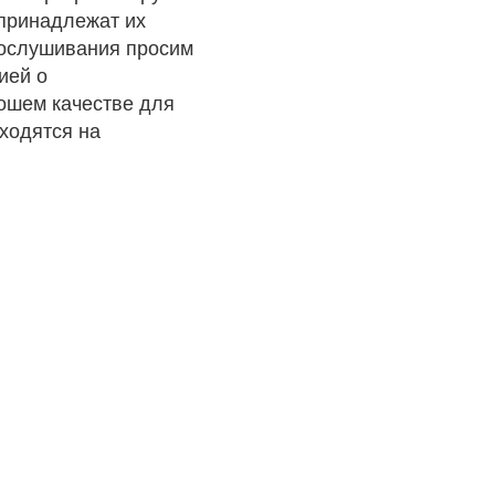
 принадлежат их
рослушивания просим
ией о
рошем качестве для
ходятся на