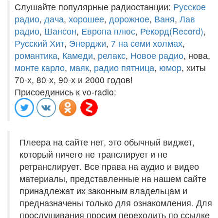
Слушайте популярные радиостанции:
Русское
радио
,
дача
,
хорошее
,
дорожное
,
Ваня
,
Лав
радио
,
Шансон
,
Европа плюс
,
Рекорд(Record)
,
Русский Хит
,
Энерджи
,
7 на семи холмах
,
романтика
,
Камеди
,
релакс
,
Новое радио
, нова,
монте карло
,
маяк
,
радио пятница
,
юмор
, хиты
70-х, 80-х, 90-х и 2000 годов!
Присоединись к vo-radio:
Плеера на сайте нет, это обычный виджет,
который ничего не транслирует и не
ретранслирует. Все права на аудио и видео
материалы, представленные на нашем сайте
принадлежат их законным владельцам и
предназначены только для ознакомления. Для
прослушивания просим переходить по ссылке