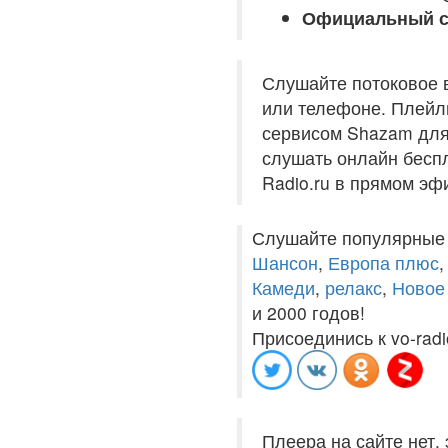
Официальный с
Слушайте потоковое 
или телефоне. Плейли
сервисом Shazam для 
слушать онлайн беспл
Radio.ru в прямом эф
Слушайте популярные
Шансон
,
Европа плюс
Камеди
,
релакс
,
Новое
и 2000 годов!
Присоединись к vo-radi
Плеера на сайте нет,