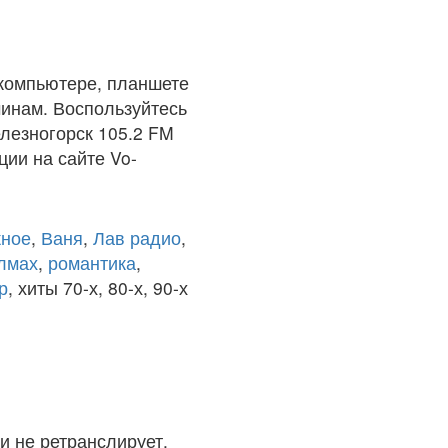
компьютере, планшете
чинам. Воспользуйтесь
лезногорск 105.2 FM
ции на сайте Vo-
ное
,
Ваня
,
Лав радио
,
олмах
,
романтика
,
р
, хиты 70-х, 80-х, 90-х
и не ретранслирует.