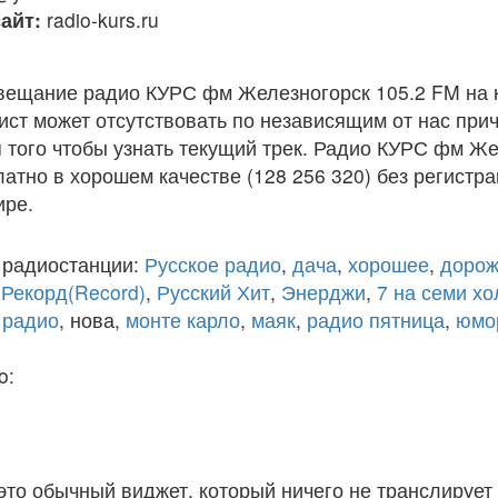
айт:
radio-kurs.ru
вещание радио КУРС фм Железногорск 105.2 FM на 
ст может отсутствовать по независящим от нас при
того чтобы узнать текущий трек. Радио КУРС фм Же
атно в хорошем качестве (128 256 320) без регистра
ире.
 радиостанции:
Русское радио
,
дача
,
хорошее
,
дорож
,
Рекорд(Record)
,
Русский Хит
,
Энерджи
,
7 на семи х
 радио
, нова,
монте карло
,
маяк
,
радио пятница
,
юмо
o:
 это обычный виджет, который ничего не транслирует 