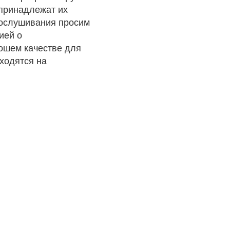
 принадлежат их
рослушивания просим
ией о
рошем качестве для
ходятся на