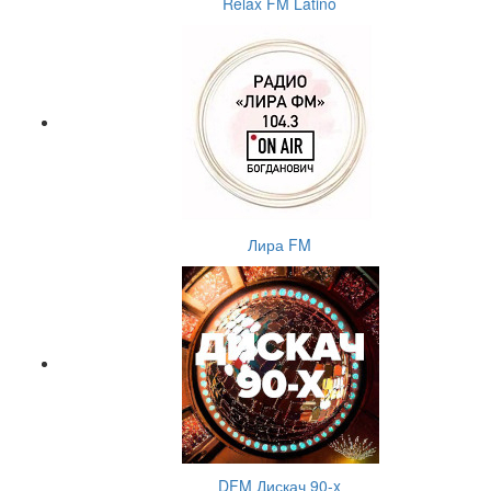
Relax FM Latino
Лира FM
DFM Дискач 90-x