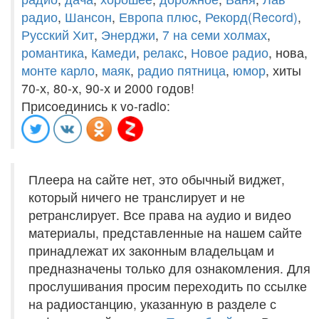
радио
,
Шансон
,
Европа плюс
,
Рекорд(Record)
,
Русский Хит
,
Энерджи
,
7 на семи холмах
,
романтика
,
Камеди
,
релакс
,
Новое радио
, нова,
монте карло
,
маяк
,
радио пятница
,
юмор
, хиты
70-х, 80-х, 90-х и 2000 годов!
Присоединись к vo-radio:
Плеера на сайте нет, это обычный виджет,
который ничего не транслирует и не
ретранслирует. Все права на аудио и видео
материалы, представленные на нашем сайте
принадлежат их законным владельцам и
предназначены только для ознакомления. Для
прослушивания просим переходить по ссылке
на радиостанцию, указанную в разделе с