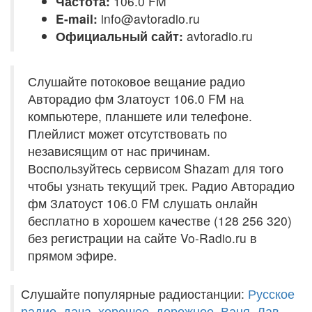
Частота:
106.0 FM
E-mail:
info@avtoradio.ru
Официальный сайт:
avtoradio.ru
Слушайте потоковое вещание радио
Авторадио фм Златоуст 106.0 FM на
компьютере, планшете или телефоне.
Плейлист может отсутствовать по
независящим от нас причинам.
Воспользуйтесь сервисом Shazam для того
чтобы узнать текущий трек. Радио Авторадио
фм Златоуст 106.0 FM слушать онлайн
бесплатно в хорошем качестве (128 256 320)
без регистрации на сайте Vo-Radio.ru в
прямом эфире.
Слушайте популярные радиостанции:
Русское
радио
,
дача
,
хорошее
,
дорожное
,
Ваня
,
Лав