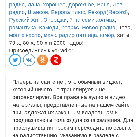
радио
,
дача
,
хорошее
,
дорожное
,
Ваня
,
Лав
радио
,
Шансон
,
Европа плюс
,
Рекорд(Record)
,
Русский Хит
,
Энерджи
,
7 на семи холмах
,
романтика
,
Камеди
,
релакс
,
Новое радио
, нова,
монте карло
,
маяк
,
радио пятница
,
юмор
, хиты
70-х, 80-х, 90-х и 2000 годов!
Присоединись к vo-radio:
Плеера на сайте нет, это обычный виджет,
который ничего не транслирует и не
ретранслирует. Все права на аудио и видео
материалы, представленные на нашем сайте
принадлежат их законным владельцам и
предназначены только для ознакомления. Для
прослушивания просим переходить по ссылке
на радиостанцию, указанную в разделе с