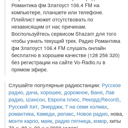
Романтика фм Златоуст 106.4 FM на
компьютере, планшете или телефоне.
Плейлист может отсутствовать по
независящим от нас причинам.
Воспользуйтесь сервисом Shazam для того
чтобы узнать текущий трек. Радио Романтика
фм Златоуст 106.4 FM слушать онлайн
бесплатно в хорошем качестве (128 256 320)
без регистрации на сайте Vo-Radio.ru в
прямом эфире.
Слушайте популярные радиостанции:
Русское
радио
,
дача
,
хорошее
,
дорожное
,
Ваня
,
Лав
радио
,
Шансон
,
Европа плюс
,
Рекорд(Record)
,
Русский Хит
,
Энерджи
,
7 на семи холмах
,
романтика
,
Камеди
,
релакс
,
Новое радио
, нова,
монте карло
,
маяк
,
радио пятница
,
юмор
, хиты
70-х, 80-х, 90-х и 2000 годов!