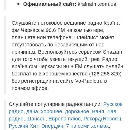
Официальный сайт:
krainafm.com.ua
Слушайте потоковое вещание радио Країна
фм Черкассы 90.6 FM на компьютере,
планшете или телефоне. Плейлист может
отсутствовать по независящим от нас
причинам. Воспользуйтесь сервисом Shazam
для того чтобы узнать текущий трек. Радио
Країна фм Черкассы 90.6 FM слушать онлайн
бесплатно в хорошем качестве (128 256 320)
без регистрации на сайте Vo-Radio.ru в
прямом эфире.
Слушайте популярные радиостанции:
Русское
радио
,
дача
,
хорошее
,
дорожное
,
Ваня
,
Лав
радио
,
Шансон
,
Европа плюс
,
Рекорд(Record)
,
Русский Хит
,
Энерджи
,
7 на семи холмах
,