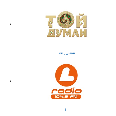
Той Думан
L