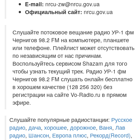
E-mail:
nrcu-zw@nrcu.gov.ua
Официальный сайт:
nrcu.gov.ua
Слушайте потоковое вещание радио УР-1 фм
Чернигов 98.2 FM на компьютере, планшете
или телефоне. Плейлист может отсутствовать
по независящим от нас причинам.
Воспользуйтесь сервисом Shazam для того
чтобы узнать текущий трек. Радио УР-1 фм
Чернигов 98.2 FM слушать онлайн бесплатно
в хорошем качестве (128 256 320) без
регистрации на сайте Vo-Radio.ru в прямом
эфире.
Слушайте популярные радиостанции:
Русское
радио
,
дача
,
хорошее
,
дорожное
,
Ваня
,
Лав
радио
,
Шансон
,
Европа плюс
,
Рекорд(Record)
,