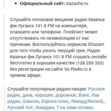
Официальный сайт:
kazache.ru
Слушайте потоковое вещание радио Казачье
фм Луганск 101.8 FM на компьютере,
планшете или телефоне. Плейлист может
отсутствовать по независящим от нас
причинам. Воспользуйтесь сервисом Shazam
для того чтобы узнать текущий трек. Радио
Казачье фм Луганск 101.8 FM слушать онлайн
бесплатно в хорошем качестве (128 256 320)
без регистрации на сайте Vo-Radio.ru в
прямом эфире.
Слушайте популярные радиостанции:
Русское
радио
,
дача
,
хорошее
,
дорожное
,
Ваня
,
Лав
радио
,
Шансон
,
Европа плюс
,
Рекорд(Record)
,
Русский Хит
,
Энерджи
,
7 на семи холмах
,