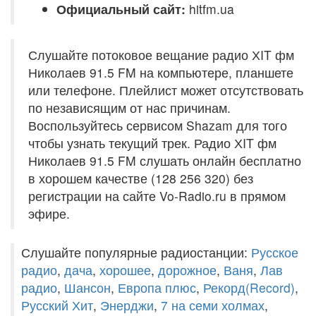
Официальный сайт:
hitfm.ua
Слушайте потоковое вещание радио ХIT фм
Николаев 91.5 FM на компьютере, планшете
или телефоне. Плейлист может отсутствовать
по независящим от нас причинам.
Воспользуйтесь сервисом Shazam для того
чтобы узнать текущий трек. Радио ХIT фм
Николаев 91.5 FM слушать онлайн бесплатно
в хорошем качестве (128 256 320) без
регистрации на сайте Vo-Radio.ru в прямом
эфире.
Слушайте популярные радиостанции:
Русское
радио
,
дача
,
хорошее
,
дорожное
,
Ваня
,
Лав
радио
,
Шансон
,
Европа плюс
,
Рекорд(Record)
,
Русский Хит
,
Энерджи
,
7 на семи холмах
,