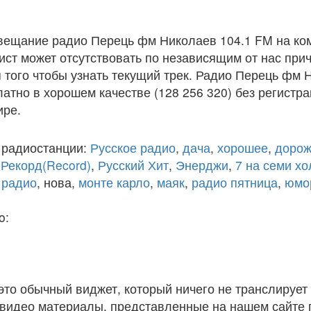
вещание радио Перець фм Николаев 104.1 FM на ко
ст может отсутствовать по независящим от нас при
того чтобы узнать текущий трек. Радио Перець фм 
атно в хорошем качестве (128 256 320) без регистра
ире.
 радиостанции:
Русское радио
,
дача
,
хорошее
,
дорож
,
Рекорд(Record)
,
Русский Хит
,
Энерджи
,
7 на семи х
 радио
, нова,
монте карло
,
маяк
,
радио пятница
,
юмо
o:
 это обычный виджет, который ничего не транслирует 
и видео материалы, представленные на нашем сайте