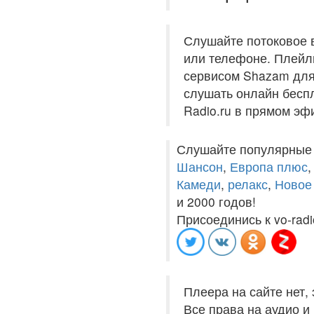
Слушайте потоковое 
или телефоне. Плейли
сервисом Shazam для 
слушать онлайн беспл
Radio.ru в прямом эф
Слушайте популярные
Шансон
,
Европа плюс
Камеди
,
релакс
,
Новое
и 2000 годов!
Присоединись к vo-radi
Плеера на сайте нет,
Все права на аудио 