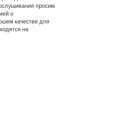
рослушивания просим
ией о
рошем качестве для
ходятся на