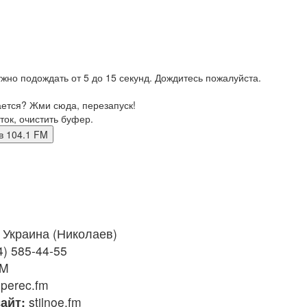
жно подождать от 5 до 15 секунд. Дождитесь пожалуйста.
ается? Жми сюда, перезапуск!
ток, очистить буфер.
лаев 104.1 FM
Украина (Николаев)
4) 585-44-55
FM
perec.fm
айт:
stilnoe.fm