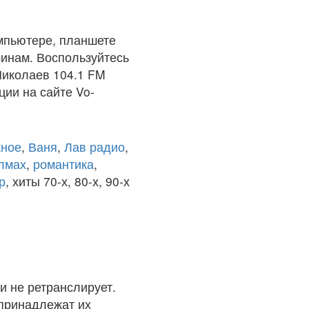
мпьютере, планшете
чинам. Воспользуйтесь
Николаев 104.1 FM
ции на сайте Vo-
ное
,
Ваня
,
Лав радио
,
олмах
,
романтика
,
р
, хиты 70-х, 80-х, 90-х
и не ретранслирует.
 принадлежат их