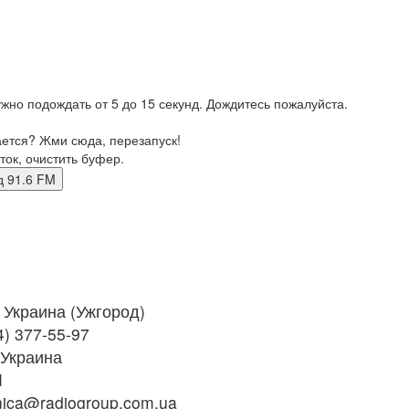
жно подождать от 5 до 15 секунд. Дождитесь пожалуйста.
ается? Жми сюда, перезапуск!
ток, очистить буфер.
род 91.6 FM
Украина (Ужгород)
4) 377-55-97
 Украина
M
nica@radiogroup.com.ua