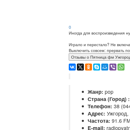
0
Иногда для воспроизведения ну
Играло и перестало? Не включ
Выключить совсем: прервать по
Отзывы о Пятница фм Ужго
Жанр:
pop
Страна (Город) :
Телефон:
38 (04
Адрес:
Ужгород,
Частота:
91.6 F
E-mail:
radiopyat