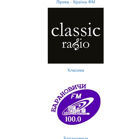
Лірика - Країна ФМ
Класика
Барановичи