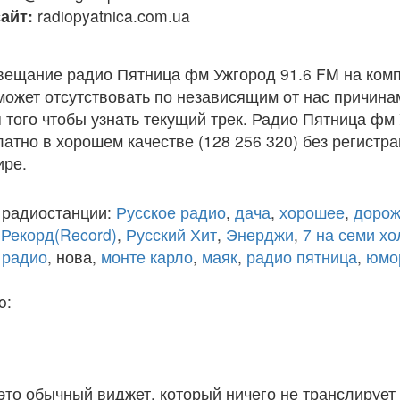
айт:
radiopyatnica.com.ua
вещание радио Пятница фм Ужгород 91.6 FM на ком
ожет отсутствовать по независящим от нас причина
того чтобы узнать текущий трек. Радио Пятница фм
атно в хорошем качестве (128 256 320) без регистра
ире.
 радиостанции:
Русское радио
,
дача
,
хорошее
,
дорож
,
Рекорд(Record)
,
Русский Хит
,
Энерджи
,
7 на семи х
 радио
, нова,
монте карло
,
маяк
,
радио пятница
,
юмо
o:
 это обычный виджет, который ничего не транслирует 