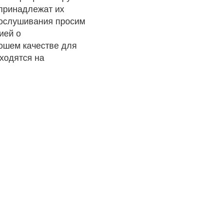
 принадлежат их
рослушивания просим
ией о
рошем качестве для
ходятся на