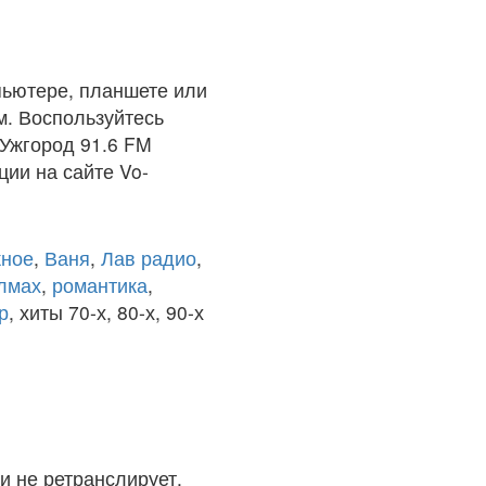
пьютере, планшете или
м. Воспользуйтесь
 Ужгород 91.6 FM
ции на сайте Vo-
ное
,
Ваня
,
Лав радио
,
олмах
,
романтика
,
р
, хиты 70-х, 80-х, 90-х
и не ретранслирует.