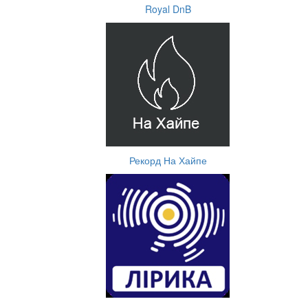
Royal DnB
Рекорд На Хайпе