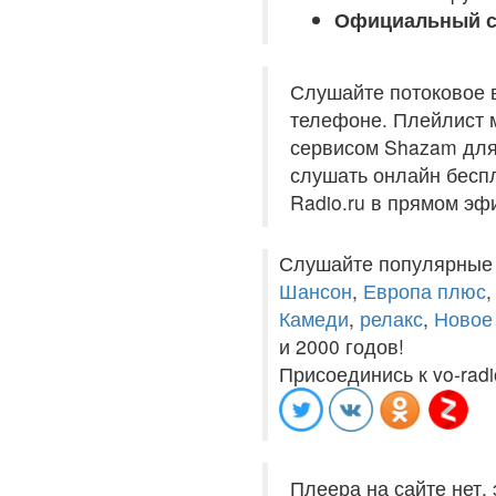
Официальный с
Слушайте потоковое 
телефоне. Плейлист м
сервисом Shazam для 
слушать онлайн беспл
Radio.ru в прямом эф
Слушайте популярные
Шансон
,
Европа плюс
Камеди
,
релакс
,
Новое
и 2000 годов!
Присоединись к vo-radi
Плеера на сайте нет,