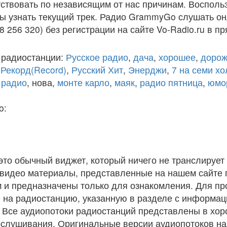
ствовать по независящим от нас причинам. Восполь
бы узнать текущий трек. Радио GrammyGo слушать он
8 256 320) без регистрации на сайте Vo-Radio.ru в п
 радиостанции:
Русское радио
,
дача
,
хорошее
,
дорож
,
Рекорд(Record)
,
Русский Хит
,
Энерджи
,
7 на семи х
 радио
, нова,
монте карло
,
маяк
,
радио пятница
,
юмо
o:
 это обычный виджет, который ничего не транслирует 
и видео материалы, представленные на нашем сайте
 и предназначены только для ознакомления. Для п
 на радиостанцию, указанную в разделе с информац
. Все аудиопотоки радиостанций представлены в хо
ослушивания. Оригинальные версии аудиопотоков на