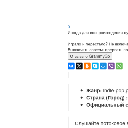
0
Иногда для воспроизведения ну
Играло и перестало? Не включ
Выключить совсем: прервать по
Отзывы о GrammyGo
Жанр:
indie-pop,p
Страна (Город) :
Официальный с
Слушайте потоковое 