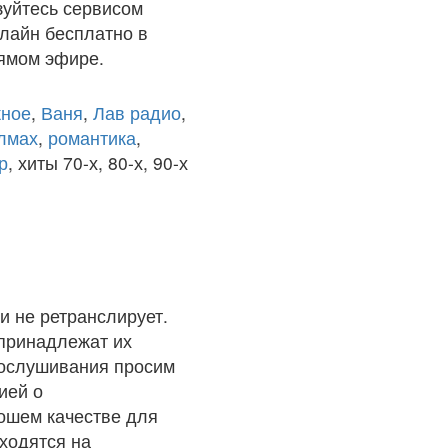
зуйтесь сервисом
лайн бесплатно в
рямом эфире.
ное
,
Ваня
,
Лав радио
,
олмах
,
романтика
,
р
, хиты 70-х, 80-х, 90-х
и не ретранслирует.
 принадлежат их
рослушивания просим
ией о
рошем качестве для
ходятся на