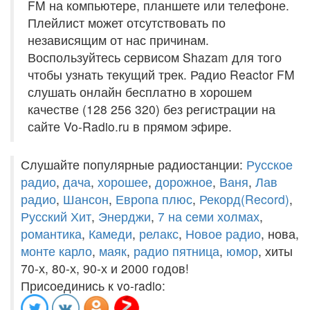
FM на компьютере, планшете или телефоне.
Плейлист может отсутствовать по
независящим от нас причинам.
Воспользуйтесь сервисом Shazam для того
чтобы узнать текущий трек. Радио Reactor FM
слушать онлайн бесплатно в хорошем
качестве (128 256 320) без регистрации на
сайте Vo-Radio.ru в прямом эфире.
Слушайте популярные радиостанции:
Русское
радио
,
дача
,
хорошее
,
дорожное
,
Ваня
,
Лав
радио
,
Шансон
,
Европа плюс
,
Рекорд(Record)
,
Русский Хит
,
Энерджи
,
7 на семи холмах
,
романтика
,
Камеди
,
релакс
,
Новое радио
, нова,
монте карло
,
маяк
,
радио пятница
,
юмор
, хиты
70-х, 80-х, 90-х и 2000 годов!
Присоединись к vo-radio: