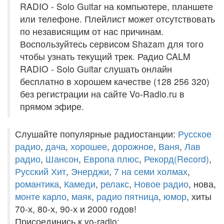
RADIO - Solo Guitar на компьютере, планшете
или телефоне. Плейлист может отсутствовать
по независящим от нас причинам.
Воспользуйтесь сервисом Shazam для того
чтобы узнать текущий трек. Радио CALM
RADIO - Solo Guitar слушать онлайн
бесплатно в хорошем качестве (128 256 320)
без регистрации на сайте Vo-Radio.ru в
прямом эфире.
Слушайте популярные радиостанции:
Русское
радио
,
дача
,
хорошее
,
дорожное
,
Ваня
,
Лав
радио
,
Шансон
,
Европа плюс
,
Рекорд(Record)
,
Русский Хит
,
Энерджи
,
7 на семи холмах
,
романтика
,
Камеди
,
релакс
,
Новое радио
, нова,
монте карло
,
маяк
,
радио пятница
,
юмор
, хиты
70-х, 80-х, 90-х и 2000 годов!
Присоединись к vo-radio: