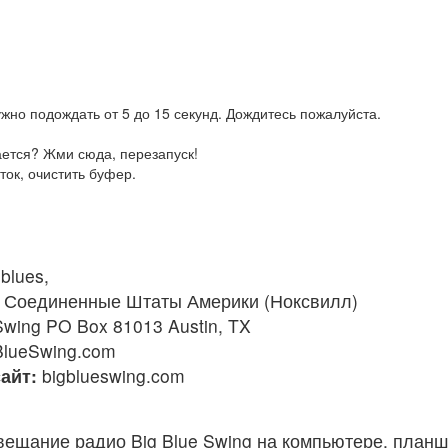
жно подождать от 5 до 15 секунд. Дождитесь пожалуйста.
ается? Жми сюда, перезапуск!
ток, очистить буфер.
blues,
Соединенные Штаты Америки (Ноксвилл)
Swing PO Box 81013 Austin, TX
BlueSwing.com
айт:
bigblueswing.com
ещание радио Big Blue Swing на компьютере, планш