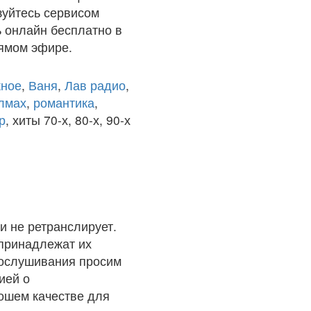
зуйтесь сервисом
ь онлайн бесплатно в
рямом эфире.
ное
,
Ваня
,
Лав радио
,
олмах
,
романтика
,
р
, хиты 70-х, 80-х, 90-х
и не ретранслирует.
 принадлежат их
рослушивания просим
ией о
рошем качестве для