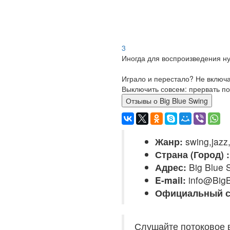
3
Иногда для воспроизведения ну
Играло и перестало? Не включ
Выключить совсем: прервать по
Отзывы о Big Blue Swing
Жанр:
swing,jazz,
Страна (Город) :
Адрес:
Big Blue 
E-mail:
info@Big
Официальный с
Слушайте потоковое в