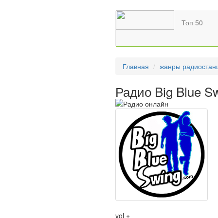
Топ 50
Главная
жанры радиостан
Радио Big Blue S
vol +