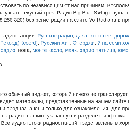
ствовать по независящим от нас причинам. Восполь
ы узнать текущий трек. Радио Big Blue Swing слушат
8 256 320) без регистрации на сайте Vo-Radio.ru в п
 радиостанции:
Русское радио
,
дача
,
хорошее
,
дорож
,
Рекорд(Record)
,
Русский Хит
,
Энерджи
,
7 на семи х
 радио
, нова,
монте карло
,
маяк
,
радио пятница
,
юмо
o:
 это обычный виджет, который ничего не транслирует 
и видео материалы, представленные на нашем сайте
 и предназначены только для ознакомления. Для п
 на радиостанцию, указанную в разделе с информац
. Все аудиопотоки радиостанций представлены в хо