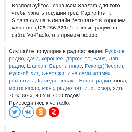
Воспользуйтесь сервисом Shazam для того
чтобы узнать текущий трек. Радио Frank
Sinatra слушать онлайн бесплатно в хорошем
качестве (128 256 320) без регистрации на
сайте Vo-Radio.ru в прямом эфире.
Слушайте популярные радиостанции:
Русское
радио
,
дача
,
хорошее
,
дорожное
,
Ваня
,
Лав
радио
,
Шансон
,
Европа плюс
,
Рекорд(Record)
,
Русский Хит
,
Энерджи
,
7 на семи холмах
,
романтика
,
Камеди
,
релакс
,
Новое радио
, нова,
монте карло
,
маяк
,
радио пятница
,
юмор
, хиты
70-х, 80-х, 90-х и 2000 годов!
Присоединись к vo-radio: