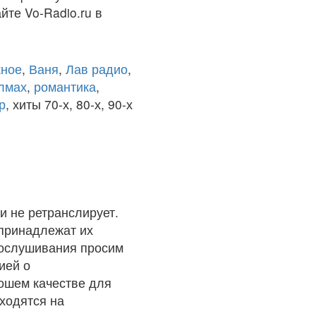
йте Vo-Radio.ru в
ное
,
Ваня
,
Лав радио
,
олмах
,
романтика
,
р
, хиты 70-х, 80-х, 90-х
и не ретранслирует.
 принадлежат их
рослушивания просим
ией о
рошем качестве для
ходятся на