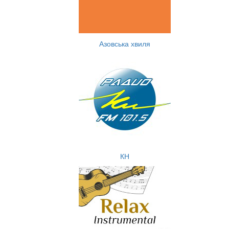
Азовська хвиля
КН