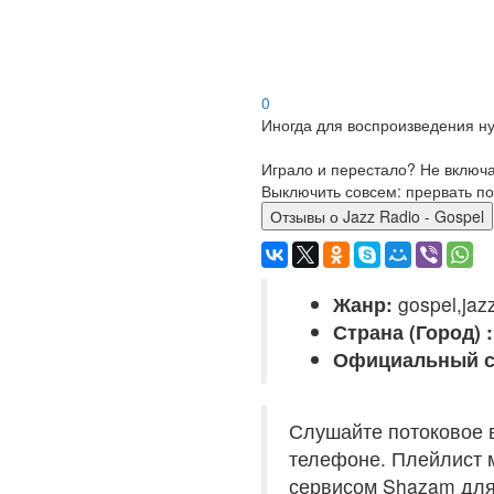
0
Иногда для воспроизведения ну
Играло и перестало? Не включ
Выключить совсем: прервать по
Отзывы о Jazz Radio - Gospel
Жанр:
gospel,jazz
Страна (Город) :
Официальный с
Слушайте потоковое в
телефоне. Плейлист м
сервисом Shazam для 