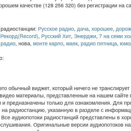
рошем качестве (128 256 320) без регистрации на са
 радиостанции:
Русское радио
,
дача
,
хорошее
,
дорож
,
Рекорд(Record)
,
Русский Хит
,
Энерджи
,
7 на семи х
 радио
, нова,
монте карло
,
маяк
,
радио пятница
,
юмо
o:
 это обычный виджет, который ничего не транслирует 
и видео материалы, представленные на нашем сайте
 и предназначены только для ознакомления. Для п
 на радиостанцию, указанную в разделе с информац
. Все аудиопотоки радиостанций представлены в хо
ослушивания. Оригинальные версии аудиопотоков на