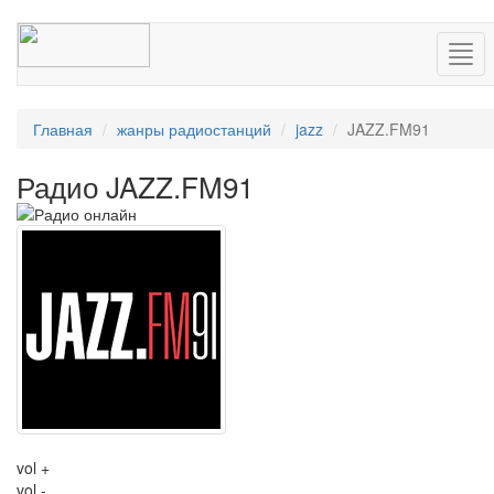
Нав
Главная
жанры радиостанций
jazz
JAZZ.FM91
Радио JAZZ.FM91
vol +
vol -