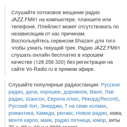
Слушайте потоковое вещание радио
JAZZ.FM91 на компьютере, планшете или
телефоне. Плейлист может отсутствовать по
независящим от нас причинам.
Воспользуйтесь сервисом Shazam для того
чтобы узнать текущий трек. Радио JAZZ.FM91
слушать онлайн бесплатно в хорошем
качестве (128 256 320) без регистрации на
сайте Vo-Radio.ru в прямом эфире.
Слушайте популярные радиостанции:
Русское
радио
,
дача
,
хорошее
,
дорожное
,
Ваня
,
Лав
радио
,
Шансон
,
Европа плюс
,
Рекорд(Record)
,
Русский Хит
,
Энерджи
,
7 на семи холмах
,
романтика
,
Камеди
,
релакс
,
Новое радио
, нова,
монте карло
,
маяк
,
радио пятница
,
юмор
, хиты
70-х, 80-х, 90-х и 2000 годов!