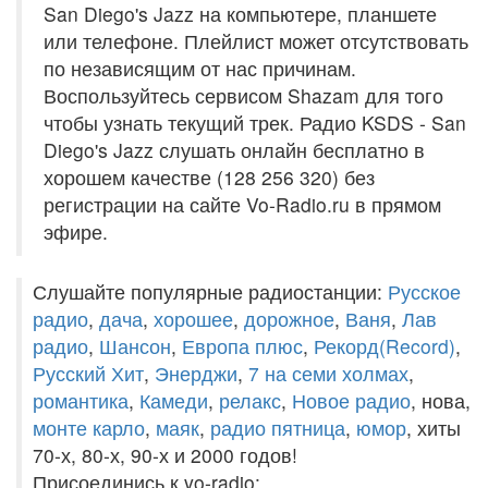
San Diego's Jazz на компьютере, планшете
или телефоне. Плейлист может отсутствовать
по независящим от нас причинам.
Воспользуйтесь сервисом Shazam для того
чтобы узнать текущий трек. Радио KSDS - San
Diego's Jazz слушать онлайн бесплатно в
хорошем качестве (128 256 320) без
регистрации на сайте Vo-Radio.ru в прямом
эфире.
Слушайте популярные радиостанции:
Русское
радио
,
дача
,
хорошее
,
дорожное
,
Ваня
,
Лав
радио
,
Шансон
,
Европа плюс
,
Рекорд(Record)
,
Русский Хит
,
Энерджи
,
7 на семи холмах
,
романтика
,
Камеди
,
релакс
,
Новое радио
, нова,
монте карло
,
маяк
,
радио пятница
,
юмор
, хиты
70-х, 80-х, 90-х и 2000 годов!
Присоединись к vo-radio: