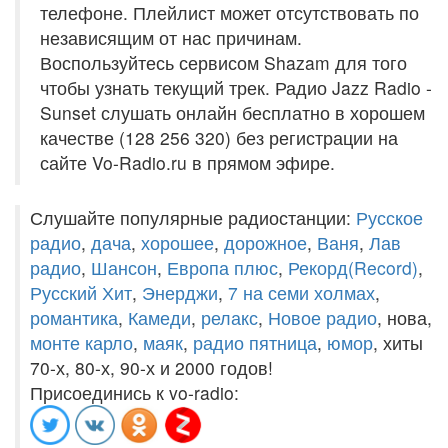
телефоне. Плейлист может отсутствовать по
независящим от нас причинам.
Воспользуйтесь сервисом Shazam для того
чтобы узнать текущий трек. Радио Jazz Radio -
Sunset слушать онлайн бесплатно в хорошем
качестве (128 256 320) без регистрации на
сайте Vo-Radio.ru в прямом эфире.
Слушайте популярные радиостанции:
Русское
радио
,
дача
,
хорошее
,
дорожное
,
Ваня
,
Лав
радио
,
Шансон
,
Европа плюс
,
Рекорд(Record)
,
Русский Хит
,
Энерджи
,
7 на семи холмах
,
романтика
,
Камеди
,
релакс
,
Новое радио
, нова,
монте карло
,
маяк
,
радио пятница
,
юмор
, хиты
70-х, 80-х, 90-х и 2000 годов!
Присоединись к vo-radio: