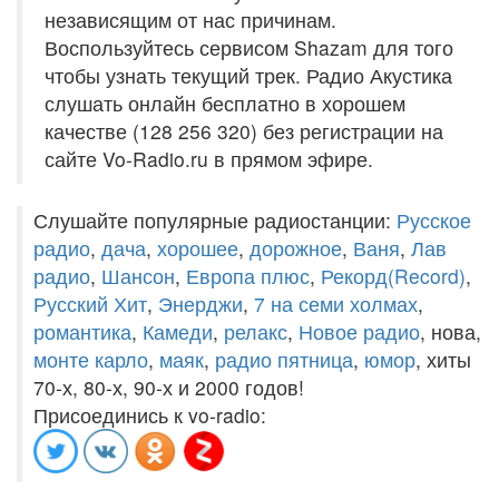
независящим от нас причинам.
Воспользуйтесь сервисом Shazam для того
чтобы узнать текущий трек. Радио Акустика
слушать онлайн бесплатно в хорошем
качестве (128 256 320) без регистрации на
сайте Vo-Radio.ru в прямом эфире.
Слушайте популярные радиостанции:
Русское
радио
,
дача
,
хорошее
,
дорожное
,
Ваня
,
Лав
радио
,
Шансон
,
Европа плюс
,
Рекорд(Record)
,
Русский Хит
,
Энерджи
,
7 на семи холмах
,
романтика
,
Камеди
,
релакс
,
Новое радио
, нова,
монте карло
,
маяк
,
радио пятница
,
юмор
, хиты
70-х, 80-х, 90-х и 2000 годов!
Присоединись к vo-radio: