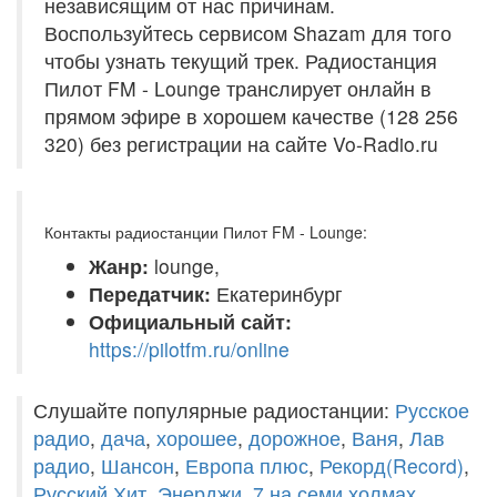
независящим от нас причинам.
Воспользуйтесь сервисом Shazam для того
чтобы узнать текущий трек. Радиостанция
Пилот FM - Lounge транслирует онлайн в
прямом эфире в хорошем качестве (128 256
320) без регистрации на сайте Vo-Radio.ru
Контакты радиостанции Пилот FM - Lounge:
Жанр:
lounge,
Передатчик:
Екатеринбург
Официальный сайт:
https://pilotfm.ru/online
Слушайте популярные радиостанции:
Русское
радио
,
дача
,
хорошее
,
дорожное
,
Ваня
,
Лав
радио
,
Шансон
,
Европа плюс
,
Рекорд(Record)
,
Русский Хит
,
Энерджи
,
7 на семи холмах
,