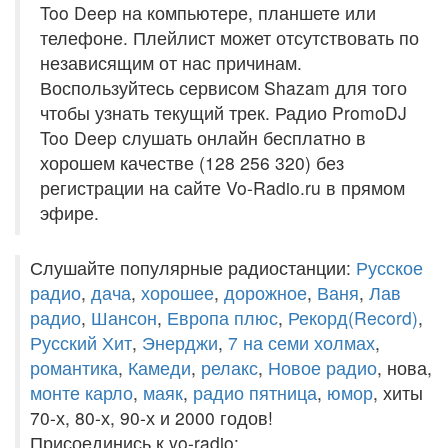
Too Deep на компьютере, планшете или
телефоне. Плейлист может отсутствовать по
независящим от нас причинам.
Воспользуйтесь сервисом Shazam для того
чтобы узнать текущий трек. Радио PromoDJ
Too Deep слушать онлайн бесплатно в
хорошем качестве (128 256 320) без
регистрации на сайте Vo-Radio.ru в прямом
эфире.
Слушайте популярные радиостанции:
Русское
радио
,
дача
,
хорошее
,
дорожное
,
Ваня
,
Лав
радио
,
Шансон
,
Европа плюс
,
Рекорд(Record)
,
Русский Хит
,
Энерджи
,
7 на семи холмах
,
романтика
,
Камеди
,
релакс
,
Новое радио
, нова,
монте карло
,
маяк
,
радио пятница
,
юмор
, хиты
70-х, 80-х, 90-х и 2000 годов!
Присоединись к vo-radio: