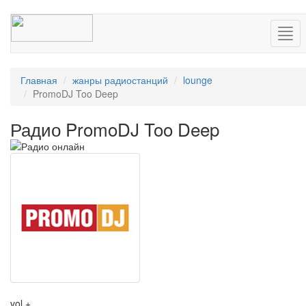
Нав
Главная
жанры радиостанций
lounge
PromoDJ Too Deep
Радио PromoDJ Too Deep
vol +