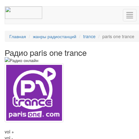
Нав
Главная
жанры радиостанций
trance
paris one trance
Радио paris one trance
vol +
vol -