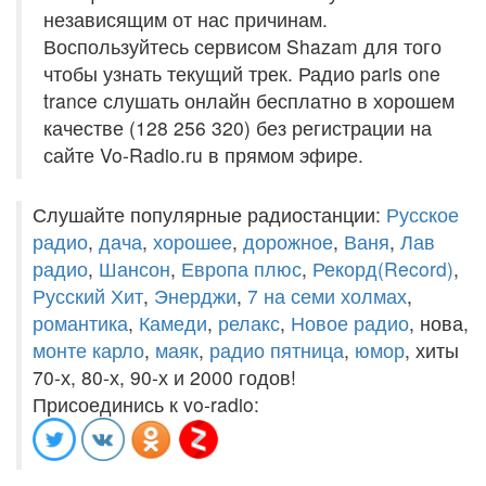
независящим от нас причинам.
Воспользуйтесь сервисом Shazam для того
чтобы узнать текущий трек. Радио paris one
trance слушать онлайн бесплатно в хорошем
качестве (128 256 320) без регистрации на
сайте Vo-Radio.ru в прямом эфире.
Слушайте популярные радиостанции:
Русское
радио
,
дача
,
хорошее
,
дорожное
,
Ваня
,
Лав
радио
,
Шансон
,
Европа плюс
,
Рекорд(Record)
,
Русский Хит
,
Энерджи
,
7 на семи холмах
,
романтика
,
Камеди
,
релакс
,
Новое радио
, нова,
монте карло
,
маяк
,
радио пятница
,
юмор
, хиты
70-х, 80-х, 90-х и 2000 годов!
Присоединись к vo-radio: