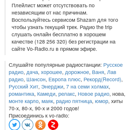
Плейлист может отсутствовать по
независящим от нас причинам.
Воспользуйтесь сервисом Shazam для того
чтобы узнать текущий трек. Радио the trip
слушать онлайн бесплатно в хорошем
качестве (128 256 320) без регистрации на
сайте Vo-Radio.ru в прямом эфире.
Слушайте популярные радиостанции:
Русское
радио
,
дача
,
хорошее
,
дорожное
,
Ваня
,
Лав
радио
,
Шансон
,
Европа плюс
,
Рекорд(Record)
,
Русский Хит
,
Энерджи
,
7 на семи холмах
,
романтика
,
Камеди
,
релакс
,
Новое радио
, нова,
монте карло
,
маяк
,
радио пятница
,
юмор
, хиты
70-х, 80-х, 90-х и 2000 годов!
Присоединись к vo-radio: