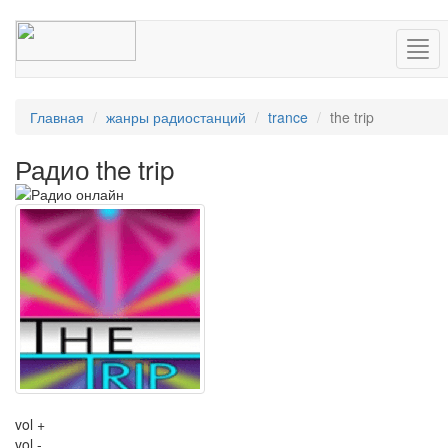
Нав
Главная
жанры радиостанций
trance
the trip
Радио the trip
vol +
vol -