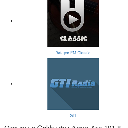
Зайцев FM Classic
GTI
Отзывы о Gakku фм Алма-Ата 101.8