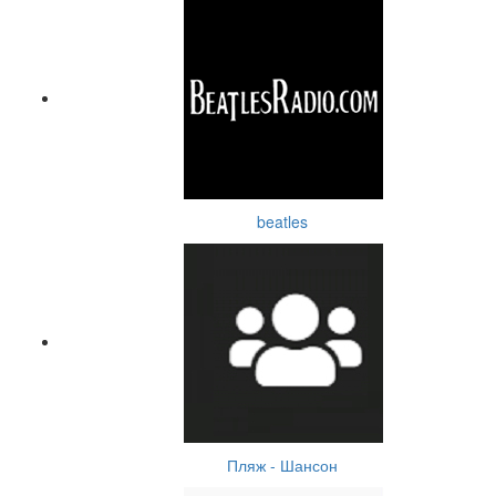
beatles
Пляж - Шансон