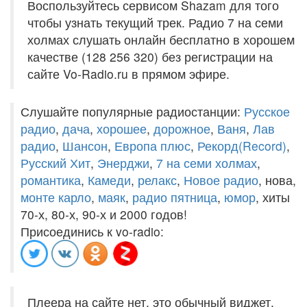
Воспользуйтесь сервисом Shazam для того
чтобы узнать текущий трек. Радио 7 на семи
холмах слушать онлайн бесплатно в хорошем
качестве (128 256 320) без регистрации на
сайте Vo-Radio.ru в прямом эфире.
Слушайте популярные радиостанции:
Русское
радио
,
дача
,
хорошее
,
дорожное
,
Ваня
,
Лав
радио
,
Шансон
,
Европа плюс
,
Рекорд(Record)
,
Русский Хит
,
Энерджи
,
7 на семи холмах
,
романтика
,
Камеди
,
релакс
,
Новое радио
, нова,
монте карло
,
маяк
,
радио пятница
,
юмор
, хиты
70-х, 80-х, 90-х и 2000 годов!
Присоединись к vo-radio:
Плеера на сайте нет, это обычный виджет,