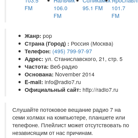
103.5
Нальчик
Соликамск
Ярославл
FM
106.0
95.1 FM
101.7
FM
FM
Жанр:
pop
Страна (Город) :
Россия (Москва)
Телефон:
(495) 799-97-97
Адрес:
ул. Станиславского, 21, стр. 5
Частота:
Веб-радио
Основана:
November 2014
E-mail:
info@radio7.ru
Официальный сайт:
http://radio7.ru
Слушайте потоковое вещание радио 7 на
семи холмах на компьютере, планшете или
телефоне. Плейлист может отсутствовать по
независящим от нас причинам.