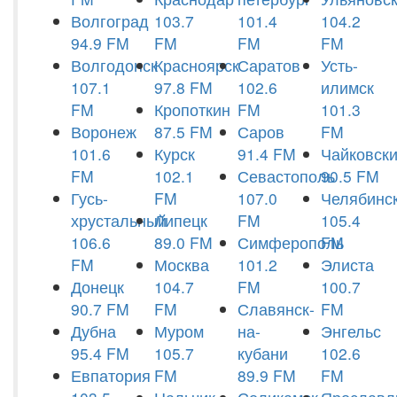
Волгоград
103.7
101.4
104.2
94.9 FM
FM
FM
FM
Волгодонск
Красноярск
Саратов
Усть-
107.1
97.8 FM
102.6
илимск
FM
Кропоткин
FM
101.3
Воронеж
87.5 FM
Саров
FM
101.6
Курск
91.4 FM
Чайковск
FM
102.1
Севастополь
90.5 FM
Гусь-
FM
107.0
Челябинс
хрустальный
Липецк
FM
105.4
106.6
89.0 FM
Симферополь
FM
FM
Москва
101.2
Элиста
Донецк
104.7
FM
100.7
90.7 FM
FM
Славянск-
FM
Дубна
Муром
на-
Энгельс
95.4 FM
105.7
кубани
102.6
Евпатория
FM
89.9 FM
FM