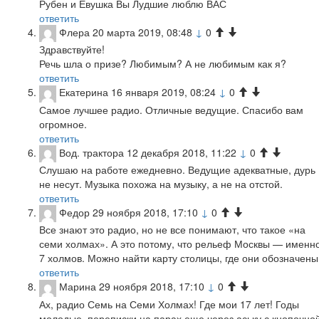
Рубен и Евушка Вы Лудшие люблю ВАС
ответить
Флера
20 марта 2019, 08:48
↓
0
Здравствуйте!
Речь шла о призе? Любимым? А не любимым как я?
ответить
Екатерина
16 января 2019, 08:24
↓
0
Самое лучшее радио. Отличные ведущие. Спасибо вам
огромное.
ответить
Вод. трактора
12 декабря 2018, 11:22
↓
0
Слушаю на работе ежедневно. Ведущие адекватные, дурь
не несут. Музыка похожа на музыку, а не на отстой.
ответить
Федор
29 ноября 2018, 17:10
↓
0
Все знают это радио, но не все понимают, что такое «на
семи холмах». А это потому, что рельеф Москвы — именн
7 холмов. Можно найти карту столицы, где они обозначены
ответить
Марина
29 ноября 2018, 17:10
↓
0
Ах, радио Семь на Семи Холмах! Где мои 17 лет! Годы
молодые, переписки на парах еще через аську с кнопочно