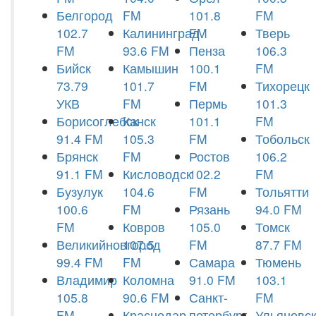
Белгород
FM
101.8
FM
102.7
Калининград
FM
Тверь
FM
93.6 FM
Пенза
106.3
Бийск
Камышин
100.1
FM
73.79
101.7
FM
Тихорецк
УКВ
FM
Пермь
101.3
Борисоглебск
Канск
101.1
FM
91.4 FM
105.3
FM
Тобольск
Брянск
FM
Ростов
106.2
91.1 FM
Кисловодск
102.2
FM
Бузулук
104.6
FM
Тольятти
100.6
FM
Рязань
94.0 FM
FM
Ковров
105.0
Томск
Великийновгород
107.5
FM
87.7 FM
99.4 FM
FM
Самара
Тюмень
Владимир
Коломна
91.0 FM
103.1
105.8
90.6 FM
Санкт-
FM
FM
Краснодар
петербург
Ульяновс