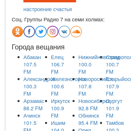
настроение счастья
Соц. Группы Радио 7 на семи холмах:
Города вещания
Абакан
Елец
Нижнийновгород
Ставропо
107.5
106.7
100.0
100.7
FM
FM
FM
FM
Александров
Железногорск
Новороссийск
Старыйос
100.3
100.6
107.8
107.9
FM
FM
FM
FM
Арзамас
Иркутск
Новосибирск
Сургут
88.2 FM
100.9
92.8 FM
101.9
Ачинск
FM
Обнинск
FM
101.5
Ишим
95.4 FM
Тамбов
FM
104.0
Орел
100.3