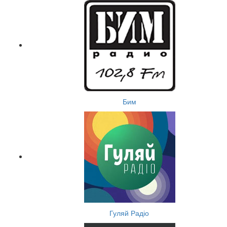
Бим
Гуляй Радіо