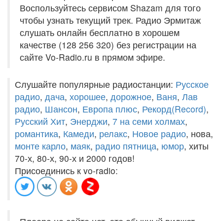
Воспользуйтесь сервисом Shazam для того
чтобы узнать текущий трек. Радио Эрмитаж
слушать онлайн бесплатно в хорошем
качестве (128 256 320) без регистрации на
сайте Vo-Radio.ru в прямом эфире.
Слушайте популярные радиостанции:
Русское
радио
,
дача
,
хорошее
,
дорожное
,
Ваня
,
Лав
радио
,
Шансон
,
Европа плюс
,
Рекорд(Record)
,
Русский Хит
,
Энерджи
,
7 на семи холмах
,
романтика
,
Камеди
,
релакс
,
Новое радио
, нова,
монте карло
,
маяк
,
радио пятница
,
юмор
, хиты
70-х, 80-х, 90-х и 2000 годов!
Присоединись к vo-radio: