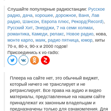
Слушайте популярные радиостанции:
Русское
радио
,
дача
,
хорошее
,
дорожное
,
Ваня
,
Лав
радио
,
Шансон
,
Европа плюс
,
Рекорд(Record)
,
Русский Хит
,
Энерджи
,
7 на семи холмах
,
романтика
,
Камеди
,
релакс
,
Новое радио
, нова,
монте карло
,
маяк
,
радио пятница
,
юмор
, хиты
70-х, 80-х, 90-х и 2000 годов!
Присоединись к vo-radio:
Плеера на сайте нет, это обычный виджет,
который ничего не транслирует и не
ретранслирует. Все права на аудио и видео
материалы, представленные на нашем сайте
принадлежат их законным владельцам и
предназначены только для ознакомления. Для