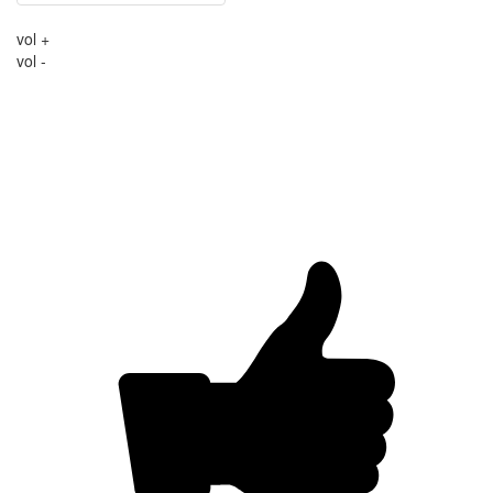
vol +
vol -