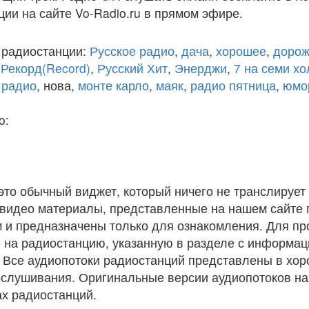
ции на сайте Vo-Radio.ru в прямом эфире.
 радиостанции:
Русское радио
,
дача
,
хорошее
,
дорож
,
Рекорд(Record)
,
Русский Хит
,
Энерджи
,
7 на семи х
 радио
, нова,
монте карло
,
маяк
,
радио пятница
,
юмо
o:
 это обычный виджет, который ничего не транслирует 
и видео материалы, представленные на нашем сайте
 и предназначены только для ознакомления. Для п
 на радиостанцию, указанную в разделе с информац
. Все аудиопотоки радиостанций представлены в хо
ослушивания. Оригинальные версии аудиопотоков на
х радиостанций.