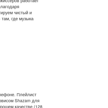
ежиссеров работает
Благодаря
тируем чистый и
 там, где музыка
лефоне. Плейлист
ервисом Shazam для
орошем качестве (128