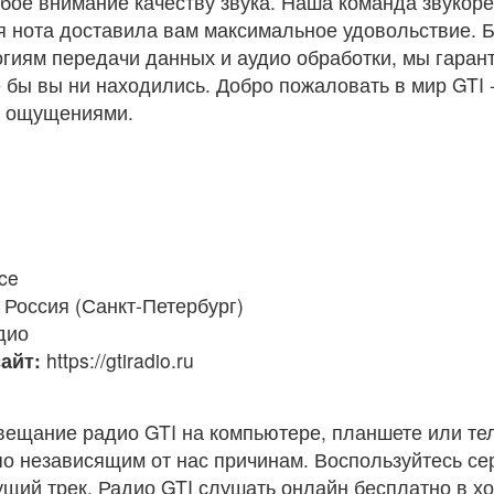
бое внимание качеству звука. Наша команда звукор
я нота доставила вам максимальное удовольствие. 
гиям передачи данных и аудио обработки, мы гаран
 бы вы ни находились. Добро пожаловать в мир GTI -
и ощущениями.
ce
Россия (Санкт-Петербург)
дио
айт:
https://gtiradio.ru
вещание радио GTI на компьютере, планшете или те
по независящим от нас причинам. Воспользуйтесь с
кущий трек. Радио GTI слушать онлайн бесплатно в х