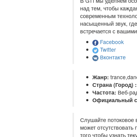
В GTI мы уделяем осо
над тем, чтобы кажда
современным техноло
насыщенный звук, где
встречается с вашим
Facebook
Twitter
Вконтакте
Жанр:
trance,dan
Страна (Город) :
Частота:
Веб-ра
Официальный с
Слушайте потоковое 
может отсутствовать 
того чтобы узнать те