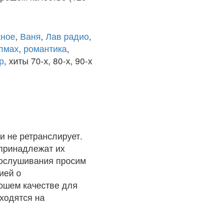
ное
,
Ваня
,
Лав радио
,
олмах
,
романтика
,
р
, хиты 70-х, 80-х, 90-х
и не ретранслирует.
 принадлежат их
рослушивания просим
ией о
рошем качестве для
ходятся на