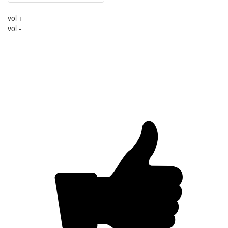
vol +
vol -