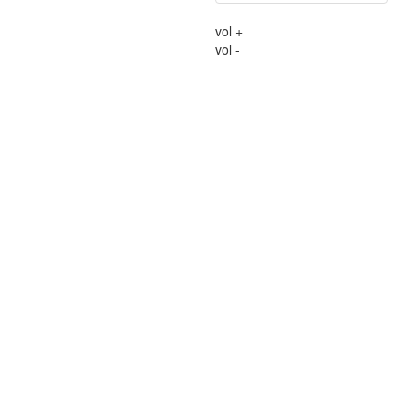
vol +
vol -