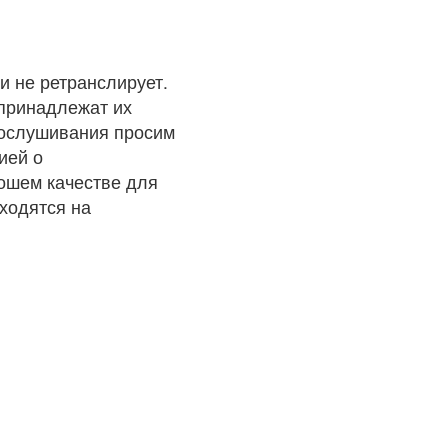
и не ретранслирует.
 принадлежат их
рослушивания просим
ией о
рошем качестве для
ходятся на