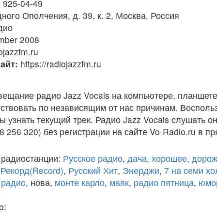
) 925-04-49
ного Ополчения, д. 39, к. 2, Москва, Россия
дио
ber 2008
ojazzfm.ru
айт:
https://radiojazzfm.ru
вещание радио Jazz Vocals на компьютере, планшете
ствовать по независящим от нас причинам. Восполь
ы узнать текущий трек. Радио Jazz Vocals слушать о
8 256 320) без регистрации на сайте Vo-Radio.ru в п
 радиостанции:
Русское радио
,
дача
,
хорошее
,
дорож
,
Рекорд(Record)
,
Русский Хит
,
Энерджи
,
7 на семи х
 радио
, нова,
монте карло
,
маяк
,
радио пятница
,
юмо
o: