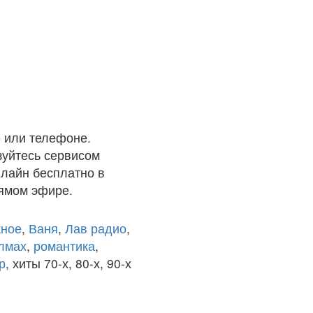
 или телефоне.
зуйтесь сервисом
нлайн бесплатно в
рямом эфире.
ное
,
Ваня
,
Лав радио
,
олмах
,
романтика
,
р
, хиты 70-х, 80-х, 90-х