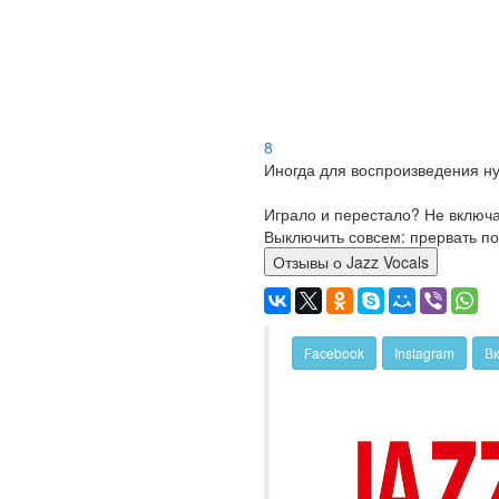
8
Иногда для воспроизведения ну
Играло и перестало? Не включ
Выключить совсем: прервать по
Отзывы о Jazz Vocals
Facebook
Instagram
Вк