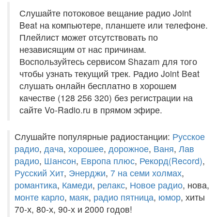
Слушайте потоковое вещание радио Joint
Beat на компьютере, планшете или телефоне.
Плейлист может отсутствовать по
независящим от нас причинам.
Воспользуйтесь сервисом Shazam для того
чтобы узнать текущий трек. Радио Joint Beat
слушать онлайн бесплатно в хорошем
качестве (128 256 320) без регистрации на
сайте Vo-Radio.ru в прямом эфире.
Слушайте популярные радиостанции:
Русское
радио
,
дача
,
хорошее
,
дорожное
,
Ваня
,
Лав
радио
,
Шансон
,
Европа плюс
,
Рекорд(Record)
,
Русский Хит
,
Энерджи
,
7 на семи холмах
,
романтика
,
Камеди
,
релакс
,
Новое радио
, нова,
монте карло
,
маяк
,
радио пятница
,
юмор
, хиты
70-х, 80-х, 90-х и 2000 годов!