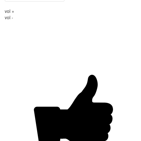
vol +
vol -