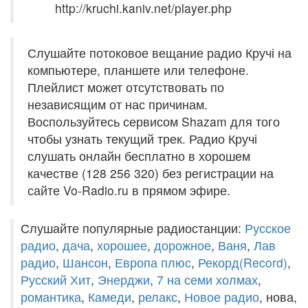
http://kruchi.kaniv.net/player.php
Слушайте потоковое вещание радио Кручі на
компьютере, планшете или телефоне.
Плейлист может отсутствовать по
независящим от нас причинам.
Воспользуйтесь сервисом Shazam для того
чтобы узнать текущий трек. Радио Кручі
слушать онлайн бесплатно в хорошем
качестве (128 256 320) без регистрации на
сайте Vo-Radio.ru в прямом эфире.
Слушайте популярные радиостанции:
Русское
радио
,
дача
,
хорошее
,
дорожное
,
Ваня
,
Лав
радио
,
Шансон
,
Европа плюс
,
Рекорд(Record)
,
Русский Хит
,
Энерджи
,
7 на семи холмах
,
романтика
,
Камеди
,
релакс
,
Новое радио
, нова,