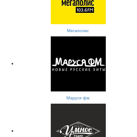
Мегаполис
Маруся фм