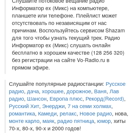
Слушайте потоковое вещание радио
Информатор ex (Микс) на компьютере,
планшете или телефоне. Плейлист может
отсутствовать по независящим от нас
причинам. Воспользуйтесь сервисом Shazam
для того чтобы узнать текущий трек. Радио
Информатор ex (Микс) слушать онлайн
бесплатно в хорошем качестве (128 256 320)
без регистрации на сайте Vo-Radio.ru в
прямом эфире.
Слушайте популярные радиостанции:
Русское
радио
,
дача
,
хорошее
,
дорожное
,
Ваня
,
Лав
радио
,
Шансон
,
Европа плюс
,
Рекорд(Record)
,
Русский Хит
,
Энерджи
,
7 на семи холмах
,
романтика
,
Камеди
,
релакс
,
Новое радио
, нова,
монте карло
,
маяк
,
радио пятница
,
юмор
, хиты
70-х, 80-х, 90-х и 2000 годов!