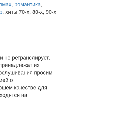
олмах
,
романтика
,
р
, хиты 70-х, 80-х, 90-х
и не ретранслирует.
 принадлежат их
рослушивания просим
ией о
рошем качестве для
ходятся на