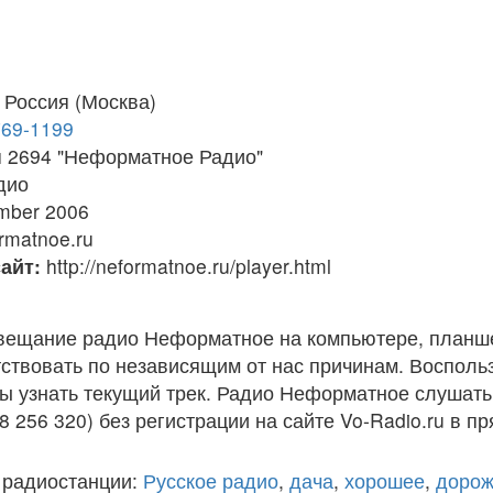
Россия (Москва)
769-1199
я 2694 "Неформатное Радио"
дио
ber 2006
matnoe.ru
айт:
http://neformatnoe.ru/player.html
вещание радио Неформатное на компьютере, планше
ствовать по независящим от нас причинам. Восполь
ы узнать текущий трек. Радио Неформатное слушать
8 256 320) без регистрации на сайте Vo-Radio.ru в п
 радиостанции:
Русское радио
,
дача
,
хорошее
,
дорож