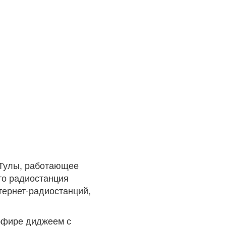
 Тулы, работающее
что радиостанция
тернет-радиостанций,
эфире диджеем с