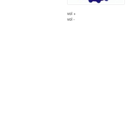
vol +
vol -