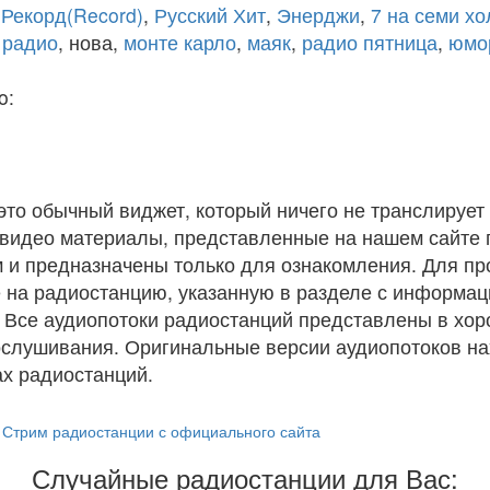
,
Рекорд(Record)
,
Русский Хит
,
Энерджи
,
7 на семи х
 радио
, нова,
монте карло
,
маяк
,
радио пятница
,
юмо
o:
 это обычный виджет, который ничего не транслирует 
и видео материалы, представленные на нашем сайте
 и предназначены только для ознакомления. Для п
 на радиостанцию, указанную в разделе с информац
. Все аудиопотоки радиостанций представлены в хо
ослушивания. Оригинальные версии аудиопотоков на
х радиостанций.
Стрим радиостанции с официального сайта
Случайные радиостанции для Вас: