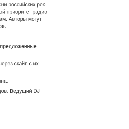
ни российских рок-
ной приоритет радио
ам. Авторы могут
ре.
, предложенные
ерез скайп с их
ина.
дов. Ведущий DJ