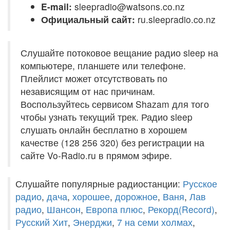
E-mail:
sleepradio@watsons.co.nz
Официальный сайт:
ru.sleepradio.co.nz
Слушайте потоковое вещание радио sleep на
компьютере, планшете или телефоне.
Плейлист может отсутствовать по
независящим от нас причинам.
Воспользуйтесь сервисом Shazam для того
чтобы узнать текущий трек. Радио sleep
слушать онлайн бесплатно в хорошем
качестве (128 256 320) без регистрации на
сайте Vo-Radio.ru в прямом эфире.
Слушайте популярные радиостанции:
Русское
радио
,
дача
,
хорошее
,
дорожное
,
Ваня
,
Лав
радио
,
Шансон
,
Европа плюс
,
Рекорд(Record)
,
Русский Хит
,
Энерджи
,
7 на семи холмах
,