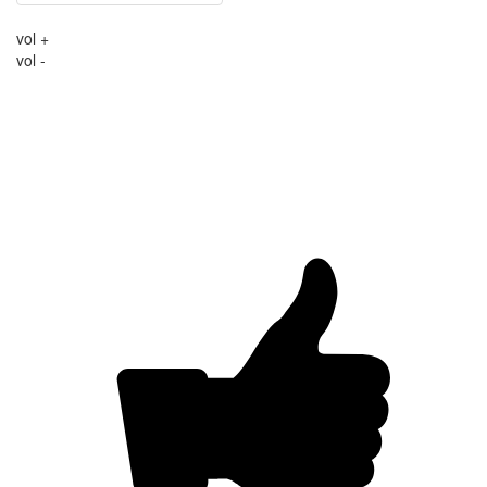
vol +
vol -