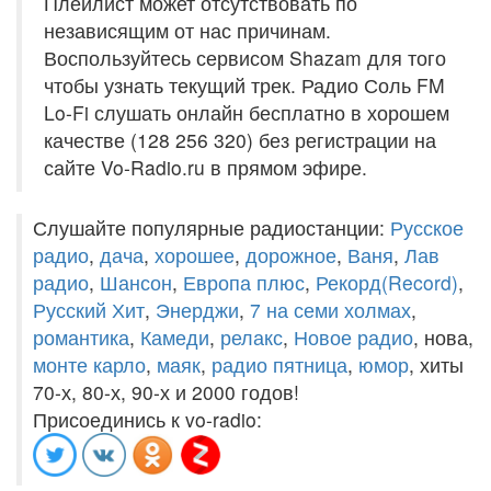
Плейлист может отсутствовать по
независящим от нас причинам.
Воспользуйтесь сервисом Shazam для того
чтобы узнать текущий трек. Радио Соль FM
Lo-Fi слушать онлайн бесплатно в хорошем
качестве (128 256 320) без регистрации на
сайте Vo-Radio.ru в прямом эфире.
Слушайте популярные радиостанции:
Русское
радио
,
дача
,
хорошее
,
дорожное
,
Ваня
,
Лав
радио
,
Шансон
,
Европа плюс
,
Рекорд(Record)
,
Русский Хит
,
Энерджи
,
7 на семи холмах
,
романтика
,
Камеди
,
релакс
,
Новое радио
, нова,
монте карло
,
маяк
,
радио пятница
,
юмор
, хиты
70-х, 80-х, 90-х и 2000 годов!
Присоединись к vo-radio: