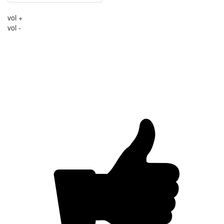
vol +
vol -