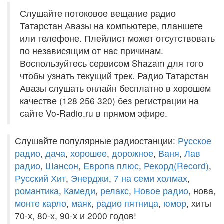
Слушайте потоковое вещание радио
Татарстан Авазы на компьютере, планшете
или телефоне. Плейлист может отсутствовать
по независящим от нас причинам.
Воспользуйтесь сервисом Shazam для того
чтобы узнать текущий трек. Радио Татарстан
Авазы слушать онлайн бесплатно в хорошем
качестве (128 256 320) без регистрации на
сайте Vo-Radio.ru в прямом эфире.
Слушайте популярные радиостанции:
Русское
радио
,
дача
,
хорошее
,
дорожное
,
Ваня
,
Лав
радио
,
Шансон
,
Европа плюс
,
Рекорд(Record)
,
Русский Хит
,
Энерджи
,
7 на семи холмах
,
романтика
,
Камеди
,
релакс
,
Новое радио
, нова,
монте карло
,
маяк
,
радио пятница
,
юмор
, хиты
70-х, 80-х, 90-х и 2000 годов!