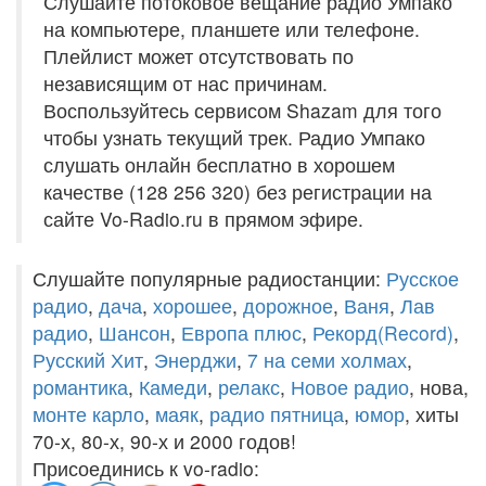
Слушайте потоковое вещание радио Умпако
на компьютере, планшете или телефоне.
Плейлист может отсутствовать по
независящим от нас причинам.
Воспользуйтесь сервисом Shazam для того
чтобы узнать текущий трек. Радио Умпако
слушать онлайн бесплатно в хорошем
качестве (128 256 320) без регистрации на
сайте Vo-Radio.ru в прямом эфире.
Слушайте популярные радиостанции:
Русское
радио
,
дача
,
хорошее
,
дорожное
,
Ваня
,
Лав
радио
,
Шансон
,
Европа плюс
,
Рекорд(Record)
,
Русский Хит
,
Энерджи
,
7 на семи холмах
,
романтика
,
Камеди
,
релакс
,
Новое радио
, нова,
монте карло
,
маяк
,
радио пятница
,
юмор
, хиты
70-х, 80-х, 90-х и 2000 годов!
Присоединись к vo-radio: