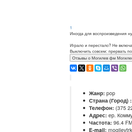
1
Иногда для воспроизведения ну
Играло и перестало? Не включ
Выключить совсем: прервать по
Отзывы о Могилев фм Моги
Жанр:
pop
Страна (Город) :
Телефон:
(375 22
Адрес:
ер. Комму
Частота:
96.4 F
E-mail:
mogilevtr