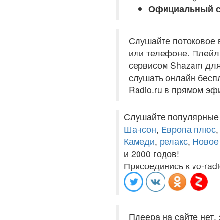
Официальный с
Слушайте потоковое 
или телефоне. Плейли
сервисом Shazam для 
слушать онлайн беспл
Radio.ru в прямом эф
Слушайте популярные
Шансон
,
Европа плюс
Камеди
,
релакс
,
Новое
и 2000 годов!
Присоединись к vo-radi
Плеера на сайте нет,