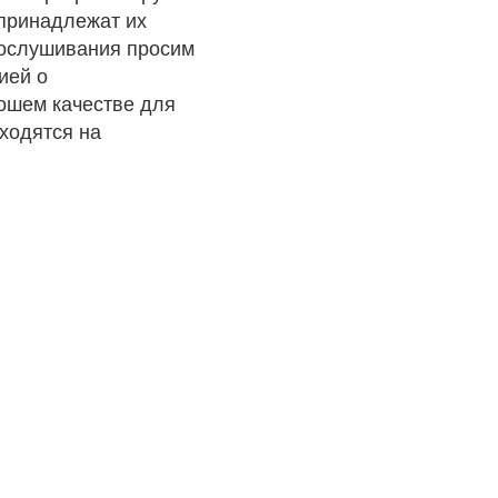
 принадлежат их
рослушивания просим
ией о
рошем качестве для
ходятся на