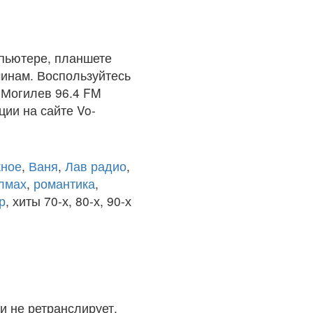
пьютере, планшете
чинам. Воспользуйтесь
 Могилев 96.4 FM
ции на сайте Vo-
ное
,
Ваня
,
Лав радио
,
олмах
,
романтика
,
р
, хиты 70-х, 80-х, 90-х
и не ретранслирует.