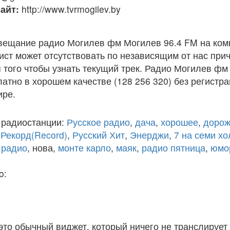
айт:
http://www.tvrmogilev.by
вещание радио Могилев фм Могилев 96.4 FM на ком
ст может отсутствовать по независящим от нас при
того чтобы узнать текущий трек. Радио Могилев фм
атно в хорошем качестве (128 256 320) без регистра
ире.
 радиостанции:
Русское радио
,
дача
,
хорошее
,
дорож
,
Рекорд(Record)
,
Русский Хит
,
Энерджи
,
7 на семи х
 радио
, нова,
монте карло
,
маяк
,
радио пятница
,
юмо
o:
 это обычный виджет, который ничего не транслирует 