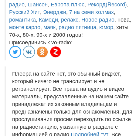
радио
,
Шансон
,
Европа плюс
,
Рекорд(Record)
,
Русский Хит
,
Энерджи
,
7 на семи холмах
,
романтика
,
Камеди
,
релакс
,
Новое радио
, нова,
монте карло
,
маяк
,
радио пятница
,
юмор
, хиты
70-х, 80-х, 90-х и 2000 годов!
Присоединись к vo-radio:
Плеера на сайте нет, это обычный виджет,
который ничего не транслирует и не
ретранслирует. Все права на аудио и видео
материалы, представленные на нашем сайте
принадлежат их законным владельцам и
предназначены только для ознакомления. Для
прослушивания просим переходить по ссылке
на радиостанцию, указанную в разделе с
информацией о радио.
Подробней тут
. Все